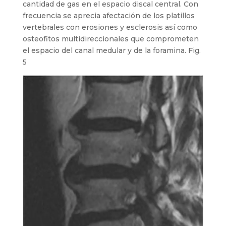
cantidad de gas en el espacio discal central. Con
frecuencia se aprecia afectación de los platillos
vertebrales con erosiones y esclerosis así como
osteofitos multidireccionales que comprometen
el espacio del canal medular y de la foramina. Fig.
5