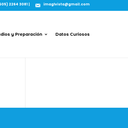
505) 2264 3081 |
imaglvista@gmail.com
dios y Preparación
Datos Curiosos