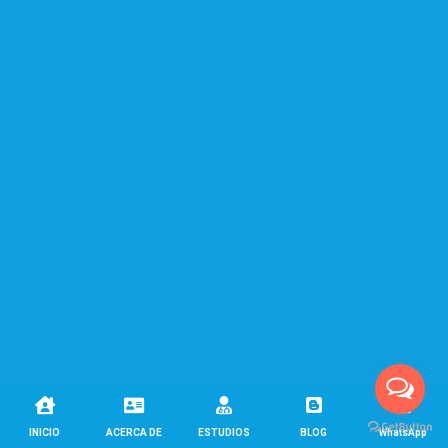





INICIO
ACERCA DE
ESTUDIOS
BLOG
WhatsApp