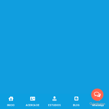





INICIO
ACERCA DE
ESTUDIOS
BLOG
WhatsApp