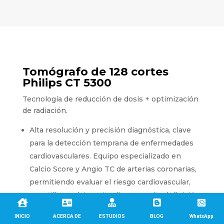
Tomógrafo de 128 cortes
Philips CT 5300
Tecnología de reducción de dosis + optimización
de radiación.
Alta resolución y precisión diagnóstica, clave
para la detección temprana de enfermedades
cardiovasculares. Equipo especializado en
Calcio Score y Angio TC de arterias coronarias,
permitiendo evaluar el riesgo cardiovascular,
cuantificar calcio y visualizar con alta definición





posibles obstrucciones o placas de forma
INICIO
ACERCA DE
ESTUDIOS
BLOG
WhatsApp
rápida y no invasiva.