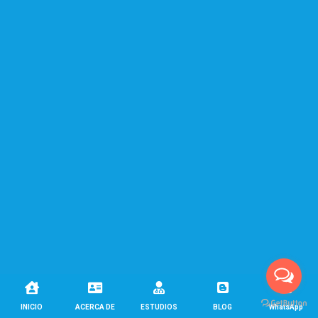





INICIO
ACERCA DE
ESTUDIOS
BLOG
WhatsApp