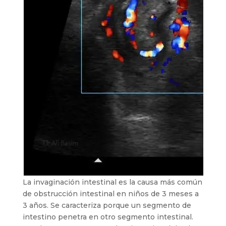
La invaginación intestinal es la causa más común
de obstrucción intestinal en niños de 3 meses a
3 años. Se caracteriza porque un segmento de
intestino penetra en otro segmento intestinal.