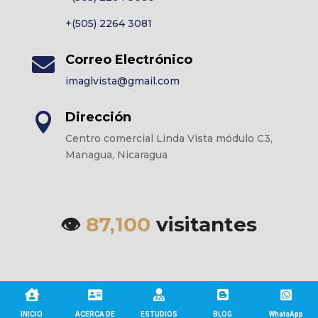
+(505) 2264 3081
Correo Electrónico

imaglvista@gmail.com
Dirección

Centro comercial Linda Vista módulo C3,
Managua, Nicaragua
👁️
87,100
visitantes





87,0100 30 Total de vistas
INICIO
ACERCA DE
ESTUDIOS
BLOG
WhatsApp