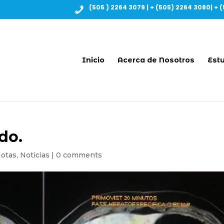
(505 ) 2264 3079 | + (505) 2264 3080| + (
Inicio
Acerca de Nosotros
Estu
do.
otas
,
Noticias
|
0 comments