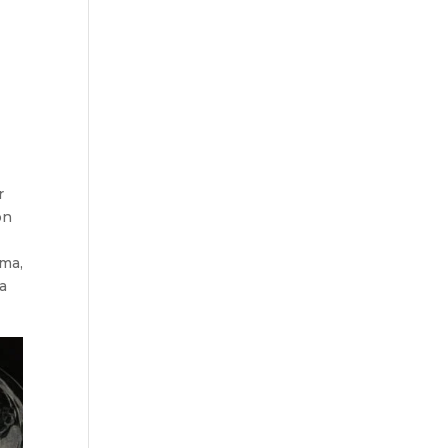
r
on
oma,
la