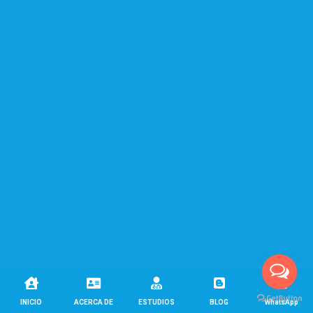





INICIO
ACERCA DE
ESTUDIOS
BLOG
WhatsApp